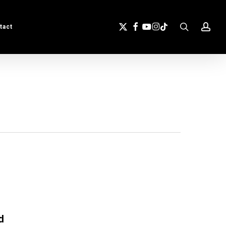
search
acc
X-
Facebook
Youtube
Instagram
Tiktok
tact
Twitter
d